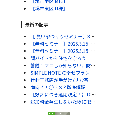
【堺市中区 M様】
【堺市東区 U様】
最新の記事
【 賢い家づくりセミナー】8月･9月の毎週土曜日にセミナーを開催します！！
【無料セミナー】2025.3.15~16開催！50代からの失敗しない為の家づくり勉強会 ★満員御礼 ご来場ありがとうございました。
【無料セミナー】2025.3.15~16開催！家づくりで絶対にやってはいけない10のコト ★満員御礼 ご来場ありがとうございました。
闇バイトから住宅を守ろう
警鐘！プロしか知らない、防犯対策7選
SIMPLE NOTE の幸せプラン
辻村工務店が手がけた｢お客様の声｣
南向き！◯？✕？徹底解説
【好評につき延期決定！】10月･11月も毎週土曜日にセミナーを開催します！！
追加料金発生しないために把握するべきこと