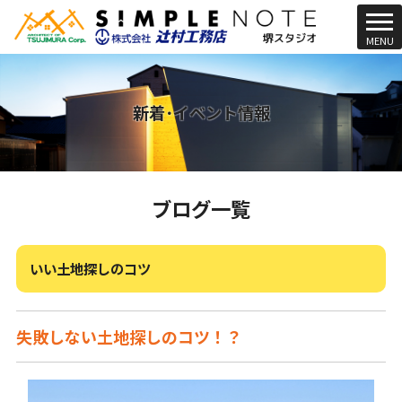
t
MENU
o
g
g
l
新着･イベント情報
e
n
a
v
ブログ一覧
i
g
a
t
いい土地探しのコツ
i
o
n
失敗しない土地探しのコツ！？