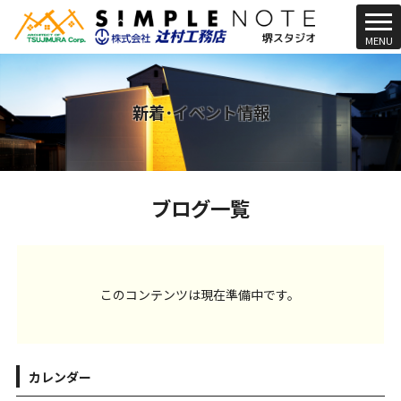
t
MENU
o
g
g
l
新着･イベント情報
e
n
a
v
ブログ一覧
i
g
a
t
i
このコンテンツは現在準備中です。
o
n
カレンダー